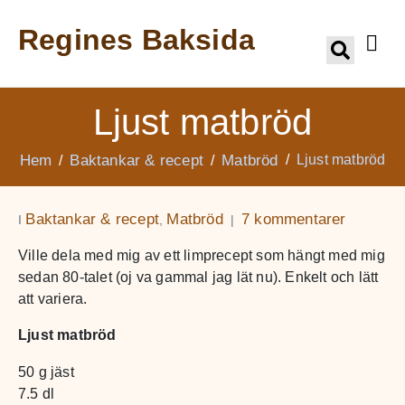
Regines Baksida
Ljust matbröd
Hem
Baktankar & recept
Matbröd
Ljust matbröd
Baktankar & recept
Matbröd
7 kommentarer
I
,
Ville dela med mig av ett limprecept som hängt med mig
sedan 80-talet (oj va gammal jag lät nu). Enkelt och lätt
att variera.
Ljust matbröd
50 g jäst
7.5 dl