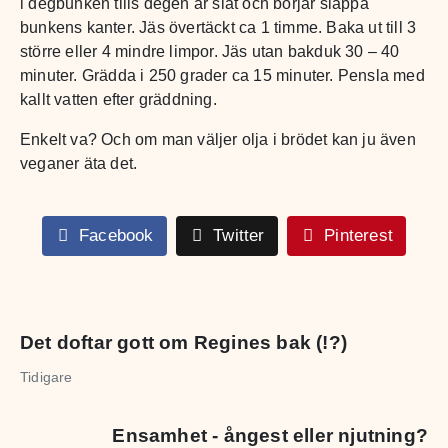
i degbunken tills degen är slät och börjar släppa
bunkens kanter. Jäs övertäckt ca 1 timme. Baka ut till 3
större eller 4 mindre limpor. Jäs utan bakduk 30 – 40
minuter. Grädda i 250 grader ca 15 minuter. Pensla med
kallt vatten efter gräddning.
Enkelt va? Och om man väljer olja i brödet kan ju även
veganer äta det.
Facebook
Twitter
Pinterest
Det doftar gott om Regines bak (!?)
Tidigare
Ensamhet - ångest eller njutning?