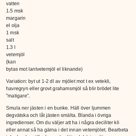
vatten
1.5 msk
margarin
el olja
1 msk
salt
1.3 l
vetemjöl
(kan
bytas mot lantvetemjöl el liknande)
Variation: byt ut 1-2 dl av mjölet mot t ex vetekli,
havregryn eller grovt grahamsmjöl så blir brödet lite
”matigare”.
Smula ner jästen i en bunke. Häll över ljummen
degvätska och låt jästen smälta. Blanda i övriga
ingredienser. Om du väljer att ha i några deciliter kli
eller annat så ha gärna i det innan vetemjölet. Bearbeta