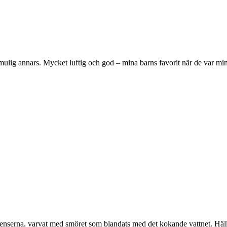
smulig annars. Mycket luftig och god – mina barns favorit när de var mi
edienserna, varvat med smöret som blandats med det kokande vattnet. Häl