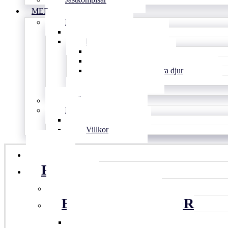
MER
BLOGG
Tips & länkar
Personligt
Inspirerat
Vardagens knasigheter
Familjen och andra djur
Djupt
Arkiv
DRÖMMEN
KONTAKT
Kontakt
Villkor
HEM
RECEPT
ALLA RECEPT
BULLAR & KAKOR
KONDISBITAR