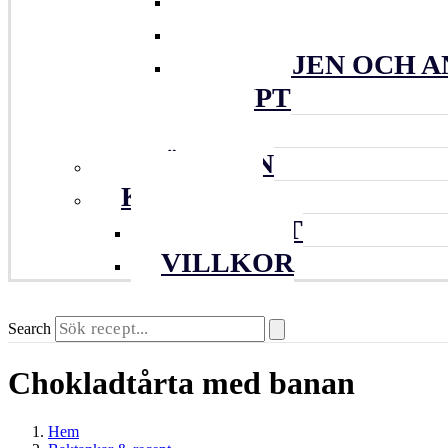
VARDAGENS KNA
FAMILJEN OCH A
DJUPT
ARKIV
DRÖMMEN
KONTAKT
KONTAKT
VILLKOR
Search
Chokladtårta med banan
Hem