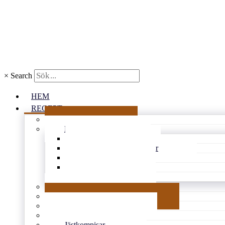
×
Search
HEM
RECEPT
Alla recept
Bullar & kakor
Kondisbitar
Rutor och mjuka kakor
Småkakor
Vetebröd
Glutenfritt
Matbröd
Goda tårtor & söta pajer
Smarrigt å matigt
Gott utan ugn
Jästkompisar