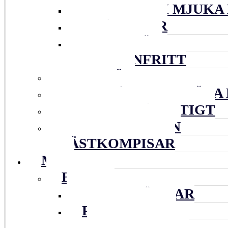
RUTOR OCH MJUKA
SMÅKAKOR
VETEBRÖD
GLUTENFRITT
MATBRÖD
GODA TÅRTOR & SÖTA 
SMARRIGT Å MATIGT
GOTT UTAN UGN
JÄSTKOMPISAR
MER
BLOGG
TIPS & LÄNKAR
PERSONLIGT
INSPIRERAT