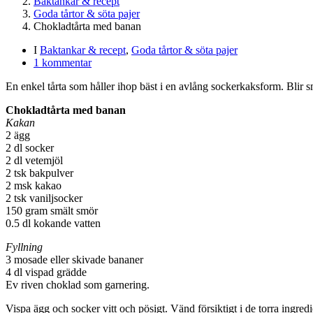
Baktankar & recept
Goda tårtor & söta pajer
Chokladtårta med banan
I
Baktankar & recept
,
Goda tårtor & söta pajer
1 kommentar
En enkel tårta som håller ihop bäst i en avlång sockerkaksform. Blir 
Chokladtårta med
banan
Kakan
2 ägg
2 dl socker
2 dl vetemjöl
2 tsk bakpulver
2 msk kakao
2 tsk vaniljsocker
150 gram smält smör
0.5 dl kokande vatten
Fyllning
3 mosade eller skivade bananer
4 dl vispad grädde
Ev riven choklad som garnering.
Vispa ägg och socker vitt och pösigt. Vänd försiktigt i de torra ingr