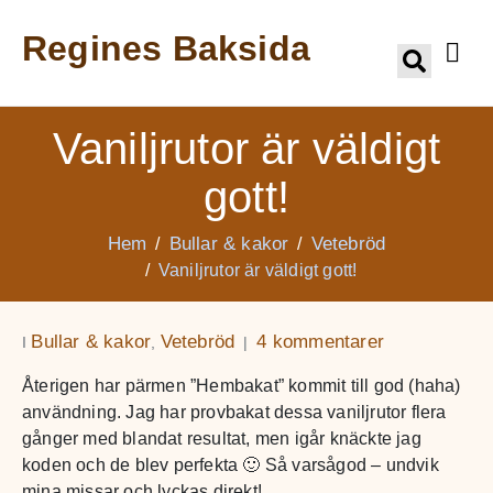
Regines Baksida
Vaniljrutor är väldigt
gott!
Hem
Bullar & kakor
Vetebröd
Vaniljrutor är väldigt gott!
Bullar & kakor
Vetebröd
4 kommentarer
I
,
Återigen har pärmen ”Hembakat” kommit till god (haha)
användning. Jag har provbakat dessa vaniljrutor flera
gånger med blandat resultat, men igår knäckte jag
koden och de blev perfekta 🙂 Så varsågod – undvik
mina missar och lyckas direkt!