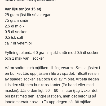
Vaniljrutor (ca 15 st)
25 gram jäst för söta degar
75 gram smör
2.5 dl mjölk
0.5 dl socker
0.5 tsk salt
ca 7 dl vetemjöl
Fyllning: blanda 60 gram mjukt smör med 0.5 dl socker
och 1 msk vaniljsocker.
Värm smöret och mjölken till fingervarmt. Smula jästen i
en bunke. Lös upp jästen i lite av spadet. Tillsätt resten
av spadet, socker, salt och 6 dl av mjölet. Arbeta degen
tills den släppen bunkens kanter (för hand eller med
maskin). Jäs ordentligt, 30 – 60 minuter (jag tycker det
blir bäst med den längre jästiden, men det beror ju på
innetemperatur osv…) Ta upp degen på lätt mjölad