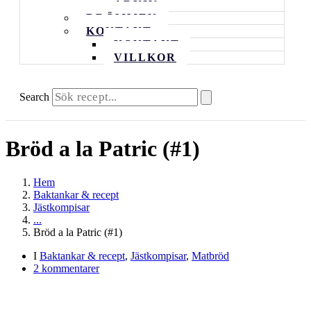
ARKIV
DRÖMMEN
KONTAKT
KONTAKT
VILLKOR
Search
Bröd a la Patric (#1)
Hem
Baktankar & recept
Jästkompisar
...
Bröd a la Patric (#1)
I
Baktankar & recept
,
Jästkompisar
,
Matbröd
2 kommentarer