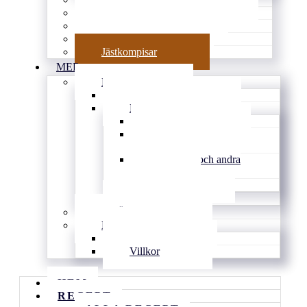
Goda tårtor & söta pajer
Smarrigt å matigt
Gott utan ugn
Jästkompisar
MER
BLOGG
Tips & länkar
Personligt
Inspirerat
Vardagens
knasigheter
Familjen och andra
djur
Djupt
Arkiv
DRÖMMEN
KONTAKT
Kontakt
Villkor
HEM
RECEPT