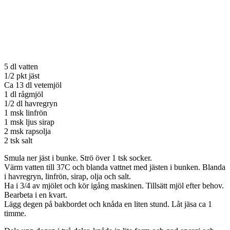
5 dl vatten
1/2 pkt jäst
Ca 13 dl vetemjöl
1 dl rågmjöl
1/2 dl havregryn
1 msk linfrön
1 msk ljus sirap
2 msk rapsolja
2 tsk salt
Smula ner jäst i bunke. Strö över 1 tsk socker.
Värm vatten till 37C och blanda vattnet med jästen i bunken. Blanda
i havregryn, linfrön, sirap, olja och salt.
Ha i 3/4 av mjölet och kör igång maskinen. Tillsätt mjöl efter behov.
Bearbeta i en kvart.
Lägg degen på bakbordet och knåda en liten stund. Låt jäsa ca 1
timme.