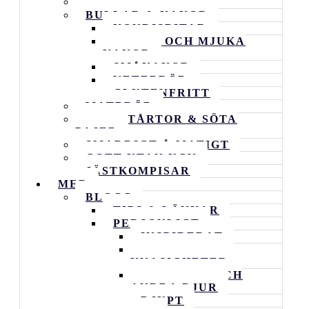
ALLA RECEPT
BULLAR & KAKOR
KONDISBITAR
RUTOR OCH MJUKA
KAKOR
SMÅKAKOR
VETEBRÖD
GLUTENFRITT
MATBRÖD
GODA TÅRTOR & SÖTA
PAJER
SMARRIGT Å MATIGT
GOTT UTAN UGN
JÄSTKOMPISAR
MER
BLOGG
TIPS & LÄNKAR
PERSONLIGT
INSPIRERAT
VARDAGENS
KNASIGHETER
FAMILJEN OCH
ANDRA DJUR
DJUPT