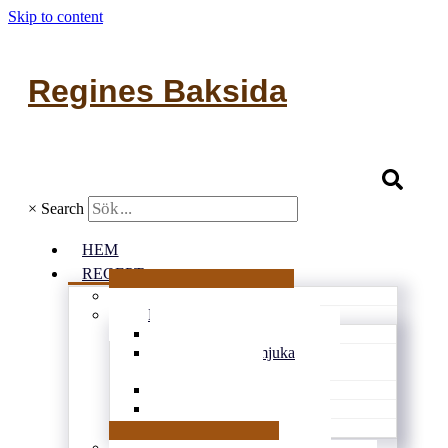
Skip to content
Regines Baksida
×
Search
HEM
RECEPT
Alla recept
Bullar & kakor
Kondisbitar
Rutor och mjuka
kakor
Småkakor
Vetebröd
Glutenfritt
Matbröd