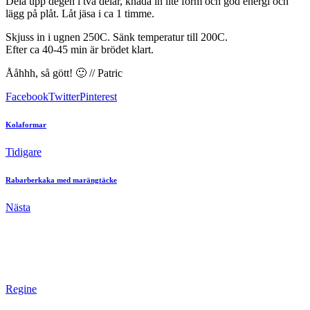
Dela upp degen i två delar, knåda in lite form och god energi och
lägg på plåt. Låt jäsa i ca 1 timme.
Skjuss in i ugnen 250C. Sänk temperatur till 200C.
Efter ca 40-45 min är brödet klart.
Ååhhh, så gött! 🙂 // Patric
Facebook
Twitter
Pinterest
Kolaformar
Tidigare
Rabarberkaka med marängtäcke
Nästa
Regine