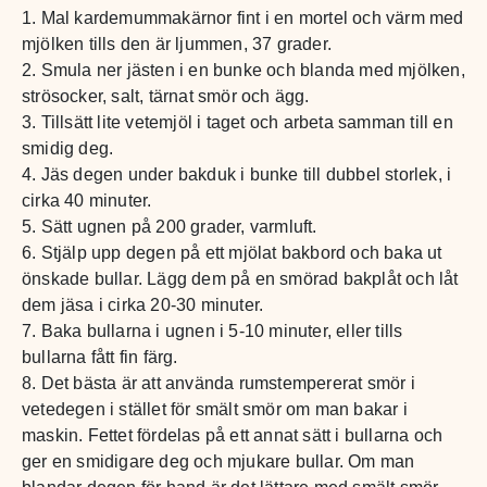
1. Mal kardemummakärnor fint i en mortel och värm med
mjölken tills den är ljummen, 37 grader.
2. Smula ner jästen i en bunke och blanda med mjölken,
strösocker, salt, tärnat smör och ägg.
3. Tillsätt lite vetemjöl i taget och arbeta samman till en
smidig deg.
4. Jäs degen under bakduk i bunke till dubbel storlek, i
cirka 40 minuter.
5. Sätt ugnen på 200 grader, varmluft.
6. Stjälp upp degen på ett mjölat bakbord och baka ut
önskade bullar. Lägg dem på en smörad bakplåt och låt
dem jäsa i cirka 20-30 minuter.
7. Baka bullarna i ugnen i 5-10 minuter, eller tills
bullarna fått fin färg.
8. Det bästa är att använda rumstempererat smör i
vetedegen i stället för smält smör om man bakar i
maskin. Fettet fördelas på ett annat sätt i bullarna och
ger en smidigare deg och mjukare bullar. Om man