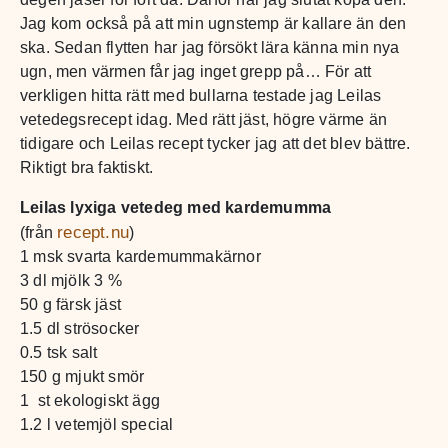
Jag kom också på att min ugnstemp är kallare än den
ska. Sedan flytten har jag försökt lära känna min nya
ugn, men värmen får jag inget grepp på… För att
verkligen hitta rätt med bullarna testade jag Leilas
vetedegsrecept idag. Med rätt jäst, högre värme än
tidigare och Leilas recept tycker jag att det blev bättre.
Riktigt bra faktiskt.
Leilas lyxiga vetedeg med kardemumma
recept.nu
(från
)
1 msk svarta kardemummakärnor
3 dl mjölk 3 %
50 g färsk jäst
1.5 dl strösocker
0.5 tsk salt
150 g mjukt smör
1 st ekologiskt ägg
1.2 l vetemjöl special