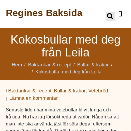
Regines Baksida
Kokosbullar med deg
från Leila
Hem
Baktankar & recept
Bullar & kakor
...
Kokosbullar med deg från Leila
Baktankar & recept
Bullar & kakor
Vetebröd
I
,
,
Lämna en kommentar
Senaste tiden har mina vetebullar blivit tunga och
tråkiga. Nu har jag försökt reda ut varför. Någon sa att
man inte ska använda jäst för söta degar eftersom
degen jäser för fort då. Därför har jag slutat köpa den.