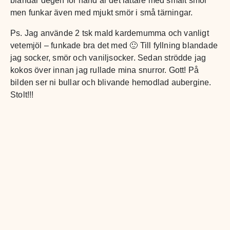
blandar degen för hand är det lättare med smält smör
men funkar även med mjukt smör i små tärningar.
Ps. Jag använde 2 tsk mald kardemumma och vanligt
vetemjöl – funkade bra det med 🙂 Till fyllning blandade
jag socker, smör och vaniljsocker. Sedan strödde jag
kokos över innan jag rullade mina snurror. Gott! På
bilden ser ni bullar och blivande hemodlad aubergine.
Stolt!!!