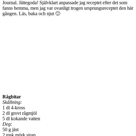
Journal. Jättegoda! Självklart anpassade jag receptet efter det som
fanns hemma, men jag var ovanligt trogen ursprungsreceptet den här
gången. Läs, baka och njut 🙂
Rågbitar
Skållning:
1 dl 4-kross
2 dl grovt rågmjöl
5 dl kokande vatten
Deg:
50 g jäst
2 msk mörk sirap