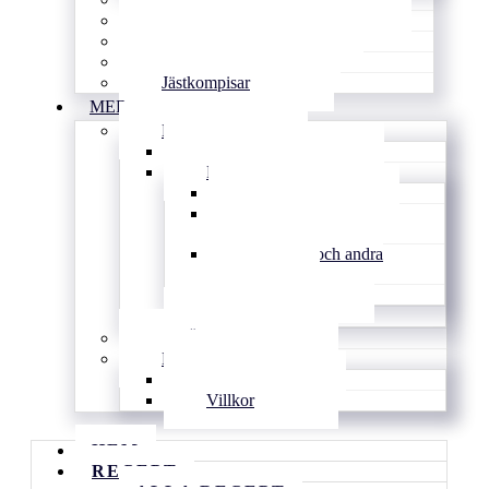
Goda tårtor & söta pajer
Smarrigt å matigt
Gott utan ugn
Jästkompisar
MER
BLOGG
Tips & länkar
Personligt
Inspirerat
Vardagens
knasigheter
Familjen och andra
djur
Djupt
Arkiv
DRÖMMEN
KONTAKT
Kontakt
Villkor
HEM
RECEPT