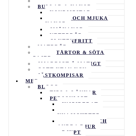
ALLA RECEPT
BULLAR & KAKOR
KONDISBITAR
RUTOR OCH MJUKA
KAKOR
SMÅKAKOR
VETEBRÖD
GLUTENFRITT
MATBRÖD
GODA TÅRTOR & SÖTA
PAJER
SMARRIGT Å MATIGT
GOTT UTAN UGN
JÄSTKOMPISAR
MER
BLOGG
TIPS & LÄNKAR
PERSONLIGT
INSPIRERAT
VARDAGENS
KNASIGHETER
FAMILJEN OCH
ANDRA DJUR
DJUPT