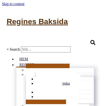
Skip to content
Regines Baksida
×
Search
HEM
RECEPT
Alla recept
Bullar & kakor
Kondisbitar
Rutor och mjuka
kakor
Småkakor
Vetebröd
Glutenfritt
Matbröd