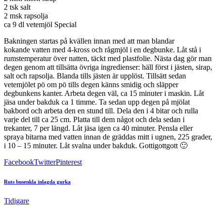
2 tsk salt
2 msk rapsolja
ca 9 dl vetemjöl Special
Bakningen startas på kvällen innan med att man blandar
kokande vatten med 4-kross och rågmjöl i en degbunke. Låt stå i
rumstemperatur över natten, täckt med plastfolie. Nästa dag gör man
degen genom att tillsätta övriga ingredienser: häll först i jästen, sirap,
salt och rapsolja. Blanda tills jästen är upplöst. Tillsätt sedan
vetemjölet pö om pö tills degen känns smidig och släpper
degbunkens kanter. Arbeta degen väl, ca 15 minuter i maskin. Låt
jäsa under bakduk ca 1 timme. Ta sedan upp degen på mjölat
bakbord och arbeta den en stund till. Dela den i 4 bitar och rulla
varje del till ca 25 cm. Platta till dem något och dela sedan i
trekanter, 7 per längd. Låt jäsa igen ca 40 minuter. Pensla eller
spraya bitarna med vatten innan de gräddas mitt i ugnen, 225 grader,
i 10 – 15 minuter. Låt svalna under bakduk. Gottigottgott 🙂
Facebook
Twitter
Pinterest
Ruts busenkla inlagda gurka
Tidigare