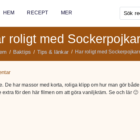
HEM
RECEPT
MER
r roligt med Sockerpojka
em
Baktips
Tips & länkar
Har roligt med Sockerpojkar
ntar
. De har massor med korta, roliga klipp om hur man gör både
extra för den här filmen om att göra vaniljkräm. Se och lär 🙂