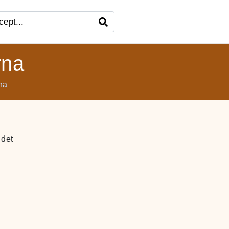
rna
na
 det