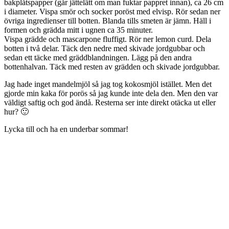
bakplåtspapper (går jättelätt om man fuktar pappret innan), ca 26 cm
i diameter. Vispa smör och socker poröst med elvisp. Rör sedan ner
övriga ingredienser till botten. Blanda tills smeten är jämn. Häll i
formen och grädda mitt i ugnen ca 35 minuter.
Vispa grädde och mascarpone fluffigt. Rör ner lemon curd. Dela
botten i två delar. Täck den nedre med skivade jordgubbar och
sedan ett täcke med gräddblandningen. Lägg på den andra
bottenhalvan. Täck med resten av grädden och skivade jordgubbar.
Jag hade inget mandelmjöl så jag tog kokosmjöl istället. Men det
gjorde min kaka för porös så jag kunde inte dela den. Men den var
väldigt saftig och god ändå. Resterna ser inte direkt otäcka ut eller
hur? 🙂
Lycka till och ha en underbar sommar!