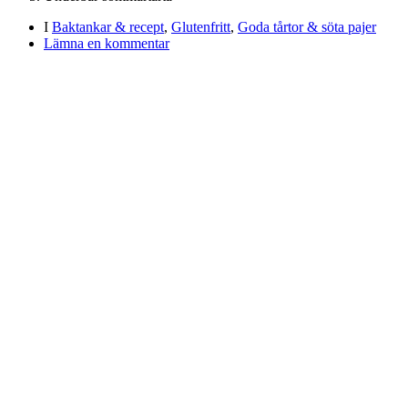
I
Baktankar & recept
,
Glutenfritt
,
Goda tårtor & söta pajer
Lämna en kommentar