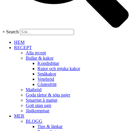
×
Search
HEM
RECEPT
Alla recept
Bullar & kakor
Kondisbitar
Rutor och mjuka kakor
Småkakor
Vetebröd
Glutenfritt
Matbröd
Goda tårtor & söta pajer
Smarrigt å matigt
Gott utan ugn
Jästkompisar
MER
BLOGG
Tips & länkar