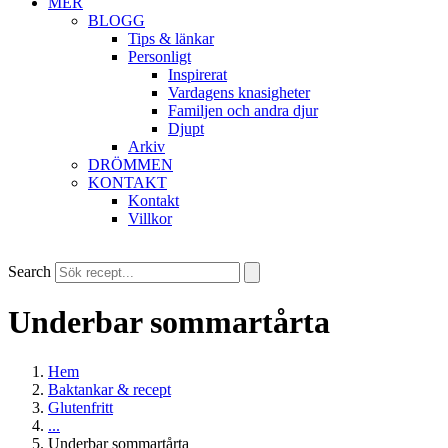
MER
BLOGG
Tips & länkar
Personligt
Inspirerat
Vardagens knasigheter
Familjen och andra djur
Djupt
Arkiv
DRÖMMEN
KONTAKT
Kontakt
Villkor
Search
Underbar sommartårta
Hem
Baktankar & recept
Glutenfritt
...
Underbar sommartårta