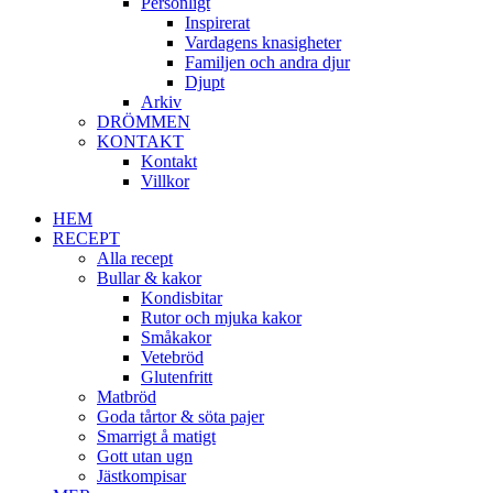
Personligt
Inspirerat
Vardagens knasigheter
Familjen och andra djur
Djupt
Arkiv
DRÖMMEN
KONTAKT
Kontakt
Villkor
HEM
RECEPT
Alla recept
Bullar & kakor
Kondisbitar
Rutor och mjuka kakor
Småkakor
Vetebröd
Glutenfritt
Matbröd
Goda tårtor & söta pajer
Smarrigt å matigt
Gott utan ugn
Jästkompisar