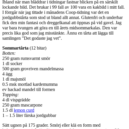
Ibland när man bläddrar i tidningar fastnar blicken på en särskilt
lockande bild. Det brukar i 99 fall av 100 vara en kakbild i mitt fall.
I förrgår när jag tittade i månadens Coop-tidning var det en
jordgubbstårta som stod ut bland allt annat. Glutenfri och underbar
fick den min fantasi och dreggelkanal att öppnas på vid gavel. Jag
var bara tvungen att göra en till årets midsommarkalas. Den var
precis lika god som jag misstänkte. Ännu en tårta att lägga till
samlingen ”Det godaste jag vet”.
Sommartårta
(12 bitar)
Botten:
250 gram rumsvarmt smör
1 dl socker
500 gram grovriven mandelmassa
4 ägg
1 dl majsmöl
0.5 msk mortlad kardemumma
ev hackad mandel till formen
Topping:
4 dl vispgrädde
250 gram mascarpone
1.5 dl
lemon curd
1 – 1.5 liter färska jordgubbar
Sätt ugnen på 175 grader. Smörj eller klä en form med