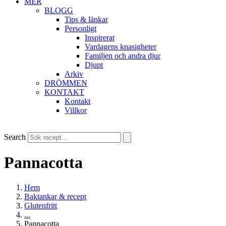
MER
BLOGG
Tips & länkar
Personligt
Inspirerat
Vardagens knasigheter
Familjen och andra djur
Djupt
Arkiv
DRÖMMEN
KONTAKT
Kontakt
Villkor
Search
Pannacotta
Hem
Baktankar & recept
Glutenfritt
...
Pannacotta