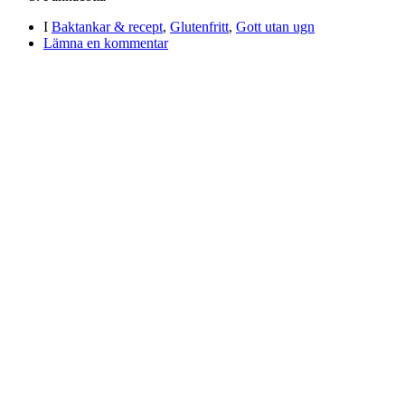
I
Baktankar & recept
,
Glutenfritt
,
Gott utan ugn
Lämna en kommentar