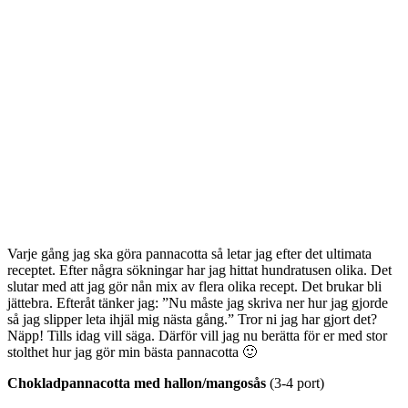
Varje gång jag ska göra pannacotta så letar jag efter det ultimata
receptet. Efter några sökningar har jag hittat hundratusen olika. Det
slutar med att jag gör nån mix av flera olika recept. Det brukar bli
jättebra. Efteråt tänker jag: ”Nu måste jag skriva ner hur jag gjorde
så jag slipper leta ihjäl mig nästa gång.” Tror ni jag har gjort det?
Näpp! Tills idag vill säga. Därför vill jag nu berätta för er med stor
stolthet hur jag gör min bästa pannacotta 🙂
Chokladpannacotta med hallon/mangosås
(3-4 port)