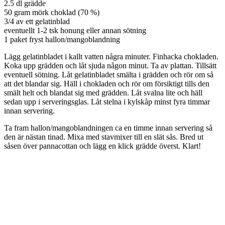
2.5 dl grädde
50 gram mörk choklad (70 %)
3/4 av ett gelatinblad
eventuellt 1-2 tsk honung eller annan sötning
1 paket fryst hallon/mangoblandning
Lägg gelatinbladet i kallt vatten några minuter. Finhacka chokladen.
Koka upp grädden och låt sjuda någon minut. Ta av plattan. Tillsätt
eventuell sötning. Låt gelatinbladet smälta i grädden och rör om så
att det blandar sig. Häll i chokladen och rör om försiktigt tills den
smält helt och blandat sig med grädden. Låt svalna lite och häll
sedan upp i serveringsglas. Låt stelna i kylskåp minst fyra timmar
innan servering.
Ta fram hallon/mangoblandningen ca en timme innan servering så
den är nästan tinad. Mixa med stavmixer till en slät sås. Bred ut
såsen över pannacottan och lägg en klick grädde överst. Klart!