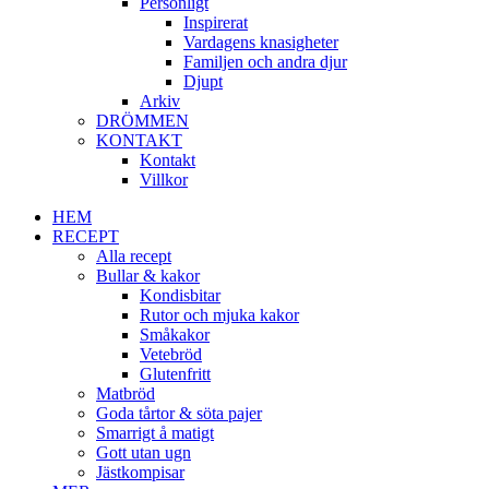
Personligt
Inspirerat
Vardagens knasigheter
Familjen och andra djur
Djupt
Arkiv
DRÖMMEN
KONTAKT
Kontakt
Villkor
HEM
RECEPT
Alla recept
Bullar & kakor
Kondisbitar
Rutor och mjuka kakor
Småkakor
Vetebröd
Glutenfritt
Matbröd
Goda tårtor & söta pajer
Smarrigt å matigt
Gott utan ugn
Jästkompisar