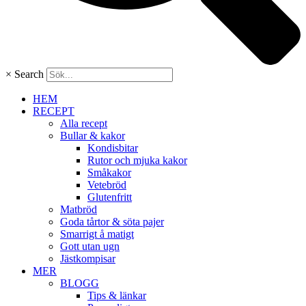
×
Search
HEM
RECEPT
Alla recept
Bullar & kakor
Kondisbitar
Rutor och mjuka kakor
Småkakor
Vetebröd
Glutenfritt
Matbröd
Goda tårtor & söta pajer
Smarrigt å matigt
Gott utan ugn
Jästkompisar
MER
BLOGG
Tips & länkar