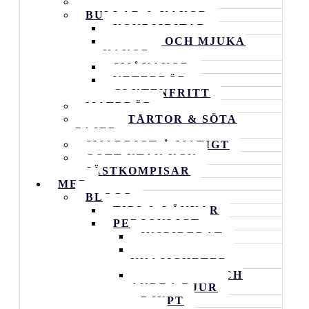
ALLA RECEPT
BULLAR & KAKOR
KONDISBITAR
RUTOR OCH MJUKA
KAKOR
SMÅKAKOR
VETEBRÖD
GLUTENFRITT
MATBRÖD
GODA TÅRTOR & SÖTA
PAJER
SMARRIGT Å MATIGT
GOTT UTAN UGN
JÄSTKOMPISAR
MER
BLOGG
TIPS & LÄNKAR
PERSONLIGT
INSPIRERAT
VARDAGENS
KNASIGHETER
FAMILJEN OCH
ANDRA DJUR
DJUPT