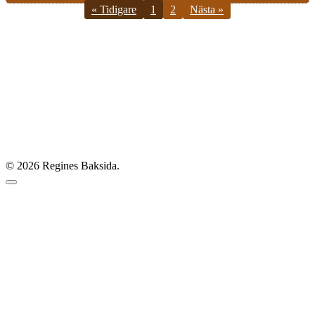
« Tidigare
1
2
Nästa »
© 2026 Regines Baksida.