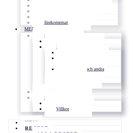
Goda tårtor & söta pajer
Smarrigt å matigt
Gott utan ugn
Jästkompisar
MER
BLOGG
Tips & länkar
Personligt
Inspirerat
Vardagens
knasigheter
Familjen och andra
djur
Djupt
Arkiv
DRÖMMEN
KONTAKT
Kontakt
Villkor
HEM
RECEPT