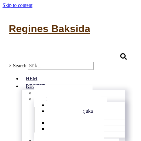
Skip to content
Regines Baksida
×
Search
HEM
RECEPT
Alla recept
Bullar & kakor
Kondisbitar
Rutor och mjuka
kakor
Småkakor
Vetebröd
Glutenfritt
Matbröd