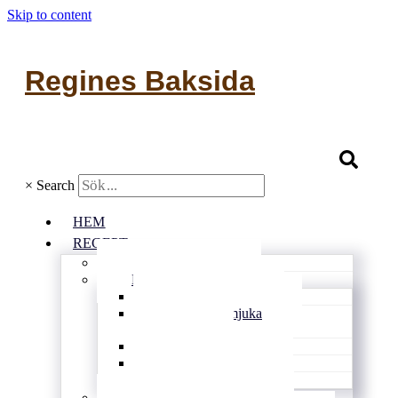
Skip to content
Regines Baksida
×
Search
HEM
RECEPT
Alla recept
Bullar & kakor
Kondisbitar
Rutor och mjuka
kakor
Småkakor
Vetebröd
Glutenfritt
Matbröd