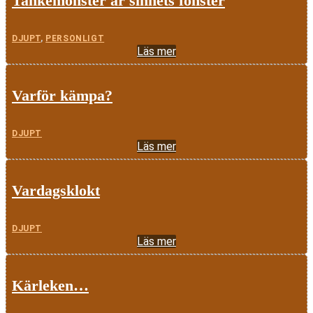
Tankemönster är sinnets fönster
DJUPT
,
PERSONLIGT
Läs mer
Varför kämpa?
DJUPT
Läs mer
Vardagsklokt
DJUPT
Läs mer
Kärleken…