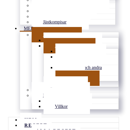
Goda tårtor & söta pajer
Smarrigt å matigt
Gott utan ugn
Jästkompisar
MER
BLOGG
Tips & länkar
Personligt
Inspirerat
Vardagens
knasigheter
Familjen och andra
djur
Djupt
Arkiv
DRÖMMEN
KONTAKT
Kontakt
Villkor
HEM
RECEPT