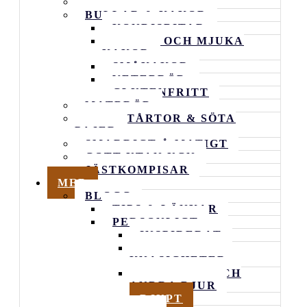
ALLA RECEPT
BULLAR & KAKOR
KONDISBITAR
RUTOR OCH MJUKA
KAKOR
SMÅKAKOR
VETEBRÖD
GLUTENFRITT
MATBRÖD
GODA TÅRTOR & SÖTA
PAJER
SMARRIGT Å MATIGT
GOTT UTAN UGN
JÄSTKOMPISAR
MER
BLOGG
TIPS & LÄNKAR
PERSONLIGT
INSPIRERAT
VARDAGENS
KNASIGHETER
FAMILJEN OCH
ANDRA DJUR
DJUPT