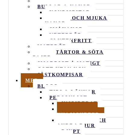
ALLA RECEPT
BULLAR & KAKOR
KONDISBITAR
RUTOR OCH MJUKA
KAKOR
SMÅKAKOR
VETEBRÖD
GLUTENFRITT
MATBRÖD
GODA TÅRTOR & SÖTA
PAJER
SMARRIGT Å MATIGT
GOTT UTAN UGN
JÄSTKOMPISAR
MER
BLOGG
TIPS & LÄNKAR
PERSONLIGT
INSPIRERAT
VARDAGENS
KNASIGHETER
FAMILJEN OCH
ANDRA DJUR
DJUPT