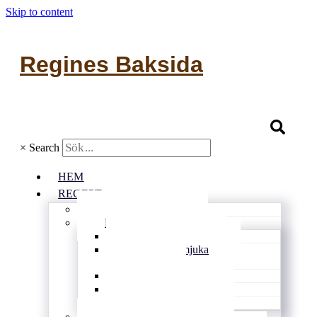
Skip to content
Regines Baksida
×
Search
HEM
RECEPT
Alla recept
Bullar & kakor
Kondisbitar
Rutor och mjuka
kakor
Småkakor
Vetebröd
Glutenfritt
Matbröd