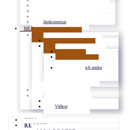
Goda tårtor & söta pajer
Smarrigt å matigt
Gott utan ugn
Jästkompisar
MER
BLOGG
Tips & länkar
Personligt
Inspirerat
Vardagens
knasigheter
Familjen och andra
djur
Djupt
Arkiv
DRÖMMEN
KONTAKT
Kontakt
Villkor
HEM
RECEPT