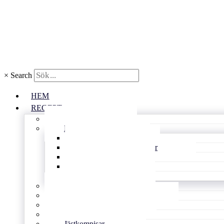
×
Search
HEM
RECEPT
Alla recept
Bullar & kakor
Kondisbitar
Rutor och mjuka kakor
Småkakor
Vetebröd
Glutenfritt
Matbröd
Goda tårtor & söta pajer
Smarrigt å matigt
Gott utan ugn
Jästkompisar