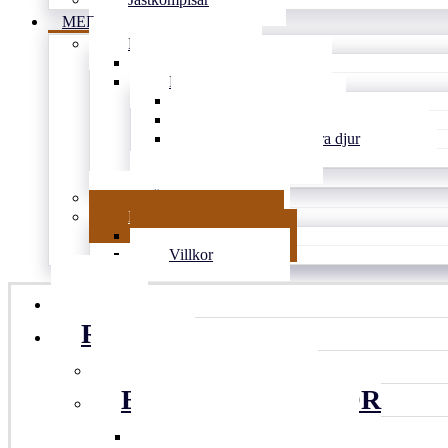
MER
BLOGG
Tips & länkar
Personligt
Inspirerat
Vardagens knasigheter
Familjen och andra djur
Djupt
Arkiv
DRÖMMEN
KONTAKT
Kontakt
Villkor
HEM
RECEPT
ALLA RECEPT
BULLAR & KAKOR
KONDISBITAR