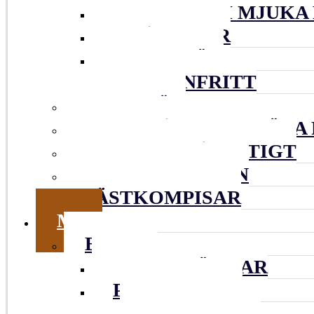
RUTOR OCH MJUKA
SMÅKAKOR
VETEBRÖD
GLUTENFRITT
MATBRÖD
GODA TÅRTOR & SÖTA 
SMARRIGT Å MATIGT
GOTT UTAN UGN
JÄSTKOMPISAR
MER
BLOGG
TIPS & LÄNKAR
PERSONLIGT
INSPIRERAT